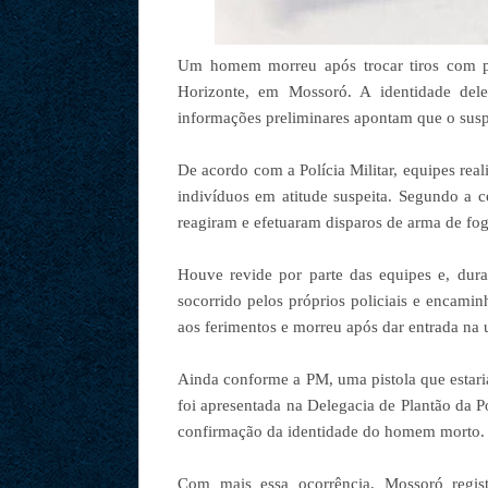
Um homem morreu após trocar tiros com poli
Horizonte, em Mossoró. A identidade dele
informações preliminares apontam que o suspei
De acordo com a Polícia Militar, equipes re
indivíduos em atitude suspeita. Segundo a c
reagiram e efetuaram disparos de arma de fogo
Houve revide por parte das equipes e, dura
socorrido pelos próprios policiais e encami
aos ferimentos e morreu após dar entrada na u
Ainda conforme a PM, uma pistola que estari
foi apresentada na Delegacia de Plantão da Po
confirmação da identidade do homem morto.
Com mais essa ocorrência, Mossoró regi