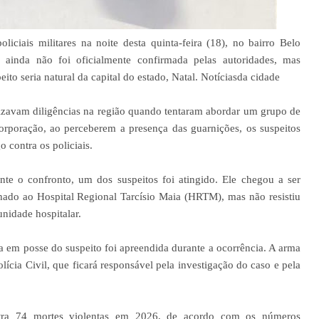
ciais militares na noite desta quinta-feira (18), no bairro Belo
 ainda não foi oficialmente confirmada pelas autoridades, mas
to seria natural da capital do estado, Natal. Notíciasda cidade
alizavam diligências na região quando tentaram abordar um grupo de
orporação, ao perceberem a presença das guarnições, os suspeitos
 contra os policiais.
nte o confronto, um dos suspeitos foi atingido. Ele chegou a ser
nhado ao Hospital Regional Tarcísio Maia (HRTM), mas não resistiu
nidade hospitalar.
a em posse do suspeito foi apreendida durante a ocorrência. A arma
lícia Civil, que ficará responsável pela investigação do caso e pela
stra 74 mortes violentas em 2026, de acordo com os números