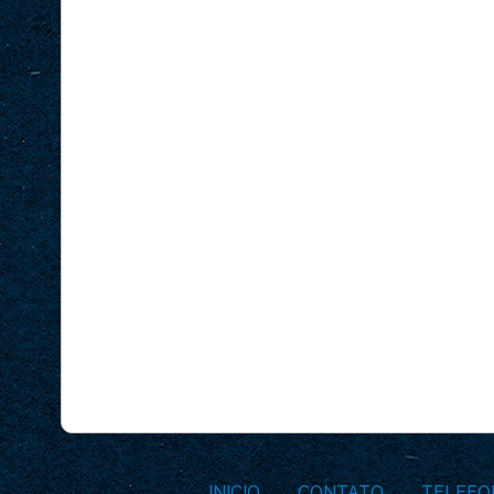
INICIO
CONTATO
TELEFO