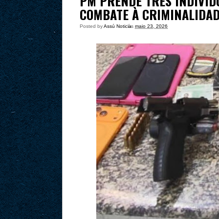
PM PRENDE TRÊS INDIVÍD
COMBATE À CRIMINALIDA
Posted by
Assú Noticia
às
maio 23, 2026