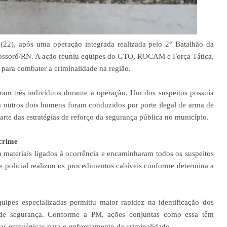
 (22), após uma operação integrada realizada pelo 2° Batalhão da
 Mossoró/RN. A ação reuniu equipes do GTO, ROCAM e Força Tática,
 para combater a criminalidade na região.
aram três indivíduos durante a operação. Um dos suspeitos possuía
 outros dois homens foram conduzidos por porte ilegal de arma de
arte das estratégias de reforço da segurança pública no município.
crime
m materiais ligados à ocorrência e encaminharam todos os suspeitos
de policial realizou os procedimentos cabíveis conforme determina a
uipes especializadas permitiu maior rapidez na identificação dos
de segurança. Conforme a PM, ações conjuntas como essa têm
s estratégicas para o enfrentamento da criminalidade.