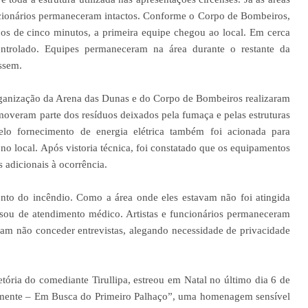
cionários permaneceram intactos. Conforme o Corpo de Bombeiros,
os de cinco minutos, a primeira equipe chegou ao local. Em cerca
ntrolado. Equipes permaneceram na área durante o restante da
ssem.
rganização da Arena das Dunas e do Corpo de Bombeiros realizaram
emoveram parte dos resíduos deixados pela fumaça e pelas estruturas
pelo fornecimento de energia elétrica também foi acionada para
 no local. Após vistoria técnica, foi constatado que os equipamentos
 adicionais à ocorrência.
to do incêndio. Como a área onde eles estavam não foi atingida
isou de atendimento médico. Artistas e funcionários permaneceram
iram não conceder entrevistas, alegando necessidade de privacidade
etória do comediante Tirullipa, estreou em Natal no último dia 6 de
amente – Em Busca do Primeiro Palhaço”, uma homenagem sensível