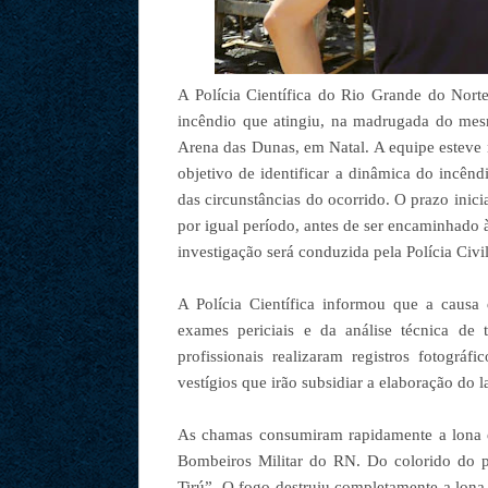
A Polícia Científica do Rio Grande do Norte
incêndio que atingiu, na madrugada do mesmo
Arena das Dunas, em Natal. A equipe esteve n
objetivo de identificar a dinâmica do incên
das circunstâncias do ocorrido. O prazo inic
por igual período, antes de ser encaminhado 
investigação será conduzida pela Polícia Civil
A Polícia Científica informou que a causa
exames periciais e da análise técnica de 
profissionais realizaram registros fotográf
vestígios que irão subsidiar a elaboração do l
As chamas consumiram rapidamente a lona e
Bombeiros Militar do RN. Do colorido do pi
Tirú”. O fogo destruiu completamente a lona e