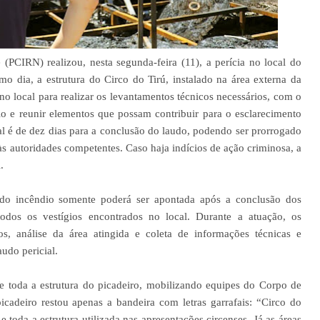
 (PCIRN) realizou, nesta segunda-feira (11), a perícia no local do
 dia, a estrutura do Circo do Tirú, instalado na área externa da
o local para realizar os levantamentos técnicos necessários, com o
dio e reunir elementos que possam contribuir para o esclarecimento
ial é de dez dias para a conclusão do laudo, podendo ser prorrogado
às autoridades competentes. Caso haja indícios de ação criminosa, a
.
 do incêndio somente poderá ser apontada após a conclusão dos
todos os vestígios encontrados no local. Durante a atuação, os
icos, análise da área atingida e coleta de informações técnicas e
audo pericial.
 toda a estrutura do picadeiro, mobilizando equipes do Corpo de
cadeiro restou apenas a bandeira com letras garrafais: “Circo do
 toda a estrutura utilizada nas apresentações circenses. Já as áreas