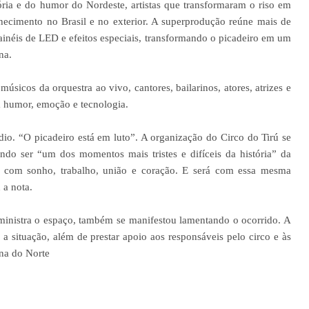
ia e do humor do Nordeste, artistas que transformaram o riso em
hecimento no Brasil e no exterior. A superprodução reúne mais de
ainéis de LED e efeitos especiais, transformando o picadeiro em um
na.
músicos da orquestra ao vivo, cantores, bailarinos, atores, atrizes e
m humor, emoção e tecnologia.
ndio. “O picadeiro está em luto”. A organização do Circo do Tirú se
ndo ser “um dos momentos mais tristes e difíceis da história” da
ído com sonho, trabalho, união e coração. E será com essa mesma
 a nota.
inistra o espaço, também se manifestou lamentando o ocorrido. A
situação, além de prestar apoio aos responsáveis pelo circo e às
una do Norte