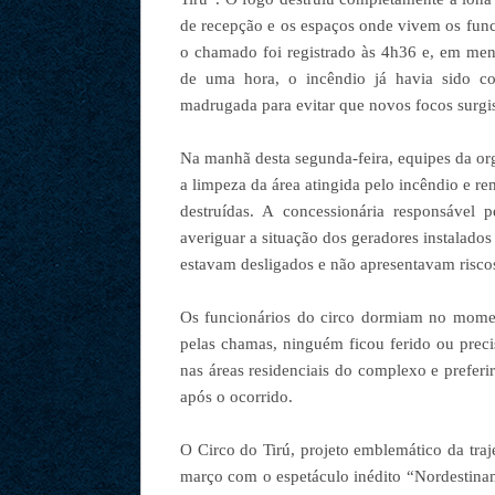
de recepção e os espaços onde vivem os fun
o chamado foi registrado às 4h36 e, em men
de uma hora, o incêndio já havia sido co
madrugada para evitar que novos focos surgi
Na manhã desta segunda-feira, equipes da o
a limpeza da área atingida pelo incêndio e r
destruídas. A concessionária responsável 
averiguar a situação dos geradores instalados
estavam desligados e não apresentavam riscos
Os funcionários do circo dormiam no momen
pelas chamas, ninguém ficou ferido ou prec
nas áreas residenciais do complexo e prefer
após o ocorrido.
O Circo do Tirú, projeto emblemático da traj
março com o espetáculo inédito “Nordestin