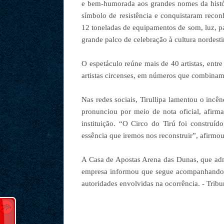
e bem-humorada aos grandes nomes da histór
símbolo de resistência e conquistaram recon
12 toneladas de equipamentos de som, luz, p
grande palco de celebração à cultura nordesti
O espetáculo reúne mais de 40 artistas, entre 
artistas circenses, em números que combina
Nas redes sociais, Tirullipa lamentou o incê
pronunciou por meio de nota oficial, afirma
instituição. “O Circo do Tirú foi constru
essência que iremos nos reconstruir”, afirmou
A Casa de Apostas Arena das Dunas, que adm
empresa informou que segue acompanhando a 
autoridades envolvidas na ocorrência. - Trib