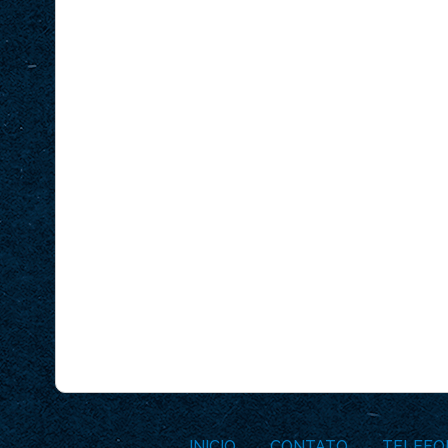
INICIO
CONTATO
TELEFO