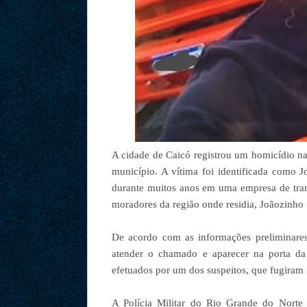
A cidade de Caicó registrou um homicídio na
município. A vítima foi identificada como J
durante muitos anos em uma empresa de trans
moradores da região onde residia, Joãozinho f
De acordo com as informações preliminare
atender o chamado e aparecer na porta da 
efetuados por um dos suspeitos, que fugiram 
A Polícia Militar do Rio Grande do Norte 