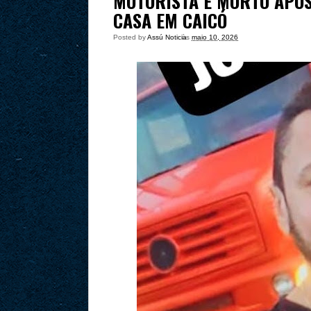
MOTORISTA É MORTO APÓ
CASA EM CAICÓ
Posted by
Assú Noticia
às
maio 10, 2026