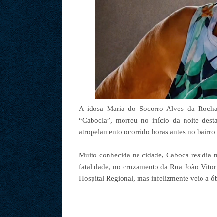
A idosa Maria do Socorro Alves da Rocha
“Cabocla”, morreu no início da noite desta
atropelamento ocorrido horas antes no bair
Muito conhecida na cidade, Caboca residia 
fatalidade, no cruzamento da Rua João Vitori
Hospital Regional, mas infelizmente veio a ób