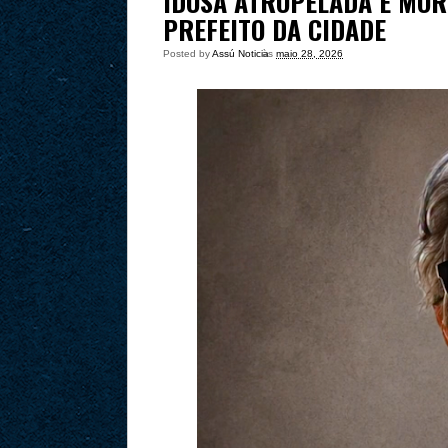
IDOSA ATROPELADA E MOR
PREFEITO DA CIDADE
Posted by
Assú Noticia
às
maio 28, 2026