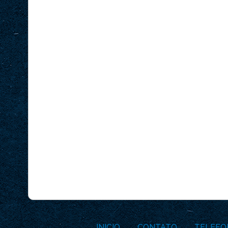
INICIO
CONTATO
TELEFO