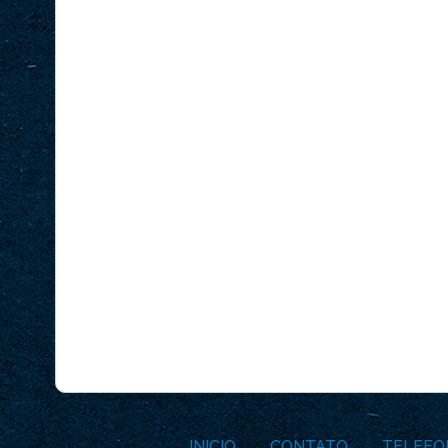
INICIO
CONTATO
TELEFO