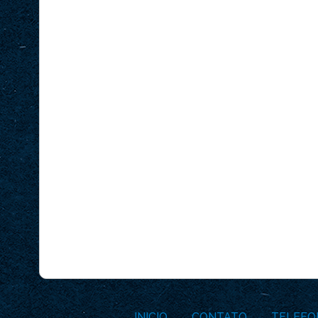
INICIO
CONTATO
TELEFO