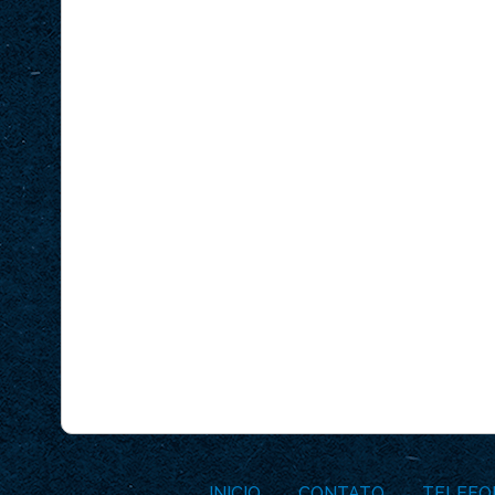
INICIO
CONTATO
TELEFO