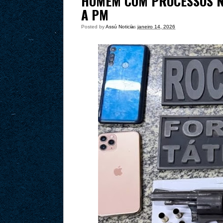
HOMEM COM PROCESSOS N
A PM
Posted by
Assú Noticia
às
janeiro 14, 2026