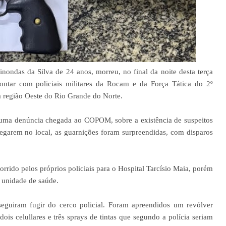
ndas da Silva de 24 anos, morreu, no final da noite desta terça
rontar com policiais militares da Rocam e da Força Tática do 2º
 região Oeste do Rio Grande do Norte.
 uma denúncia chegada ao COPOM, sobre a existência de suspeitos
garem no local, as guarnições foram surpreendidas, com disparos
rrido pelos próprios policiais para o Hospital Tarcísio Maia, porém
na unidade de saúde.
seguiram fugir do cerco policial. Foram apreendidos um revólver
ois celullares e três sprays de tintas que segundo a polícia seriam