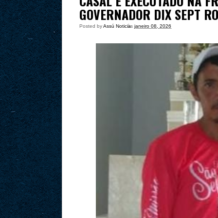
CASAL É EXECUTADO NA F
GOVERNADOR DIX SEPT R
Posted by
Assú Noticia
às
janeiro 08, 2026