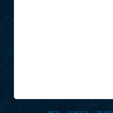
INICIO
CONTATO
TELEFO