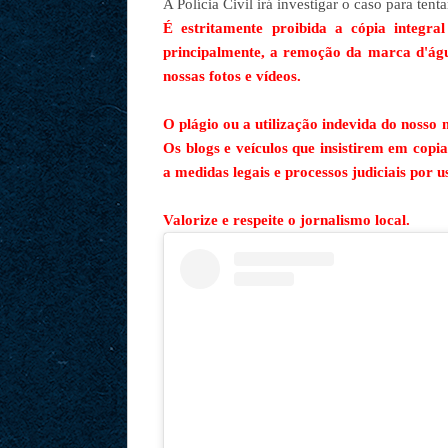
A Polícia Civil irá investigar o caso para tent
É estritamente proibida a cópia integra
principalmente, a remoção da marca d'águ
nossas fotos e vídeos.
O plágio ou a utilização indevida do nosso m
Os blogs e veículos que insistirem em copi
a medidas legais e processos judiciais por 
Valorize e respeite o jornalismo local.