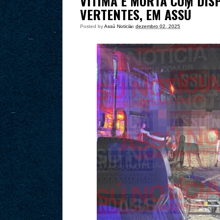
VÍTIMA É MORTA COM DIS
VERTENTES, EM ASSÚ
Posted by
Assú Noticia
às
dezembro 02, 2025