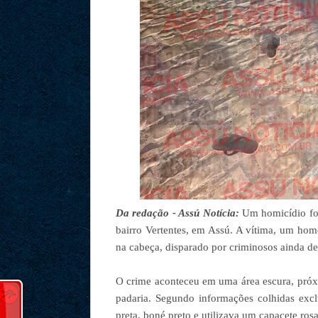
Da redação - Assú Notícia:
Um homicídio foi
bairro Vertentes, em Assú. A vítima, um hom
na cabeça, disparado por criminosos ainda d
O crime aconteceu em uma área escura, próxi
padaria. Segundo informações colhidas exclu
preta, boné preto e utilizava um capacete rosa