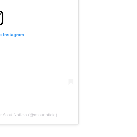
no Instagram
Assú Notícia (@assunoticia)