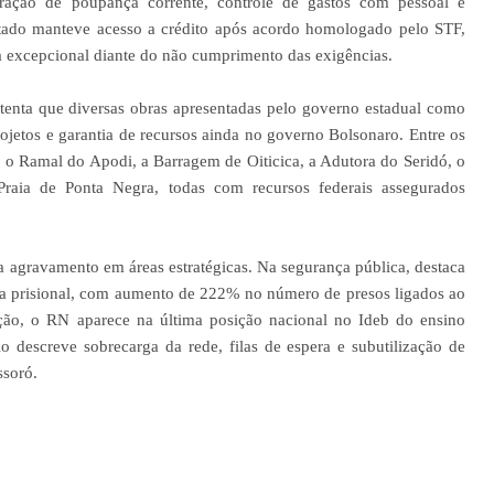
ração de poupança corrente, controle de gastos com pessoal e
Estado manteve acesso a crédito após acordo homologado pelo STF,
excepcional diante do não cumprimento das exigências.
ustenta que diversas obras apresentadas pelo governo estadual como
rojetos e garantia de recursos ainda no governo Bolsonaro. Entre os
, o Ramal do Apodi, a Barragem de Oiticica, a Adutora do Seridó, o
raia de Ponta Negra, todas com recursos federais assegurados
a agravamento em áreas estratégicas. Na segurança pública, destaca
ma prisional, com aumento de 222% no número de presos ligados ao
, o RN aparece na última posição nacional no Ideb do ensino
o descreve sobrecarga da rede, filas de espera e subutilização de
ssoró.