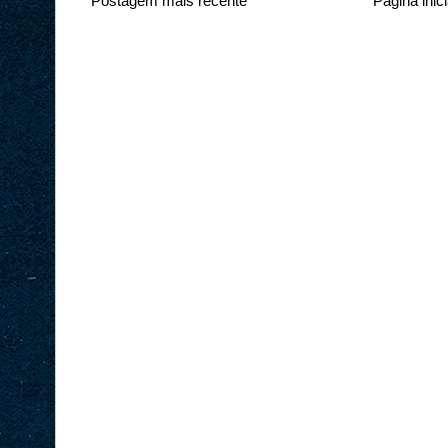
Postagem mais recente
Página inici