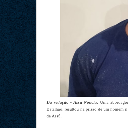
Da redação - Assú Notícia:
Uma abordagem 
Batalhão, resultou na prisão de um homem 
de Assú.