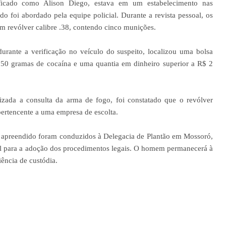
ficado como Alison Diego, estava em um estabelecimento nas
 foi abordado pela equipe policial. Durante a revista pessoal, os
m revólver calibre .38, contendo cinco munições.
urante a verificação no veículo do suspeito, localizou uma bolsa
0 gramas de cocaína e uma quantia em dinheiro superior a R$ 2
lizada a consulta da arma de fogo, foi constatado que o revólver
pertencente a uma empresa de escolta.
ial apreendido foram conduzidos à Delegacia de Plantão em Mossoró,
al para a adoção dos procedimentos legais. O homem permanecerá à
iência de custódia.