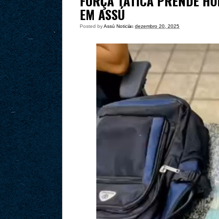
FORÇA TÁTICA PRENDE H
EM ASSÚ
Posted by
Assú Noticia
às
dezembro 20, 2025