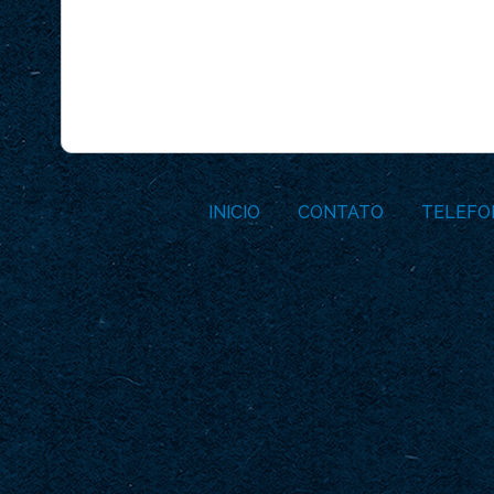
INICIO
CONTATO
TELEFO