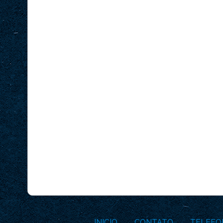
INICIO
CONTATO
TELEFO