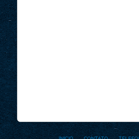
INICIO
CONTATO
TELEFO