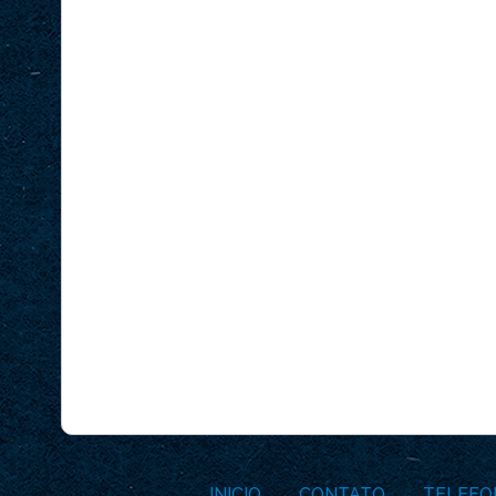
INICIO
CONTATO
TELEFO