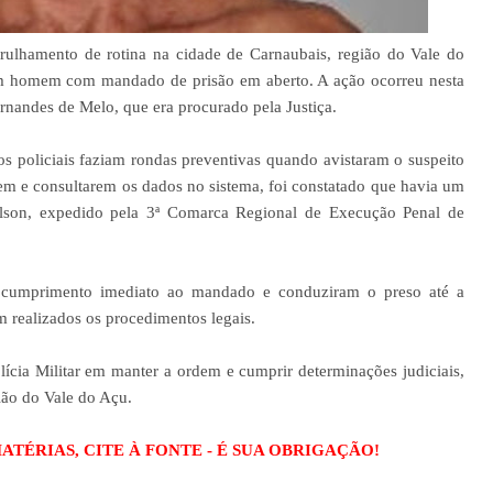
rulhamento de rotina na cidade de Carnaubais, região do Vale do
e um homem com mandado de prisão em aberto. A ação ocorreu nesta
rnandes de Melo, que era procurado pela Justiça.
 policiais faziam rondas preventivas quando avistaram o suspeito
gem e consultarem os dados no sistema, foi constatado que havia um
lson, expedido pela 3ª Comarca Regional de Execução Penal de
m cumprimento imediato ao mandado e conduziram o preso até a
 realizados os procedimentos legais.
cia Militar em manter a ordem e cumprir determinações judiciais,
ião do Vale do Açu.
TÉRIAS, CITE À FONTE - É SUA OBRIGAÇÃO!