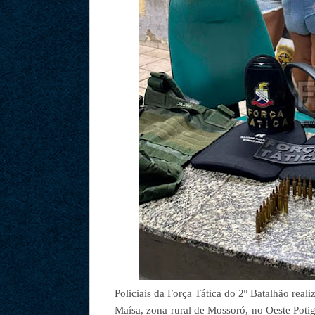
Policiais da Força Tática do 2º Batalhão real
Maísa, zona rural de Mossoró, no Oeste Potig