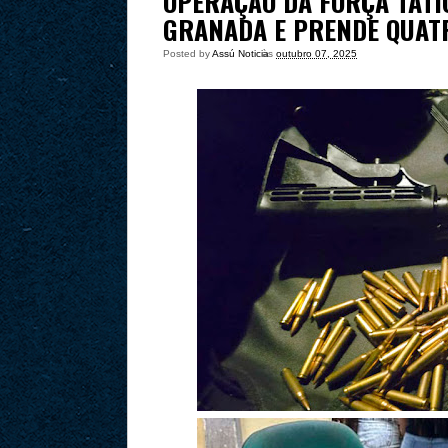
OPERAÇÃO DA FORÇA TÁTI
GRANADA E PRENDE QUAT
Posted by
Assú Noticia
às
outubro 07, 2025