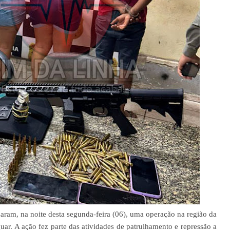
izaram, na noite desta segunda-feira (06), uma operação na região da
uar. A ação fez parte das atividades de patrulhamento e repressão a