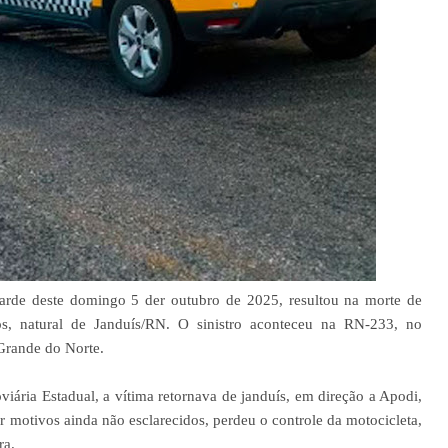
tarde deste domingo 5 der outubro de 2025, resultou na morte de
s, natural de Janduís/RN. O sinistro aconteceu na RN-233, no
Grande do Norte.
iária Estadual, a vítima retornava de janduís, em direção a Apodi,
 motivos ainda não esclarecidos, perdeu o controle da motocicleta,
ra.