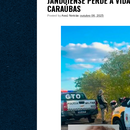
JANDUIENSE PERDE A VID
CARAÚBAS
Posted by
Assú Noticia
às
outubro 06, 2025