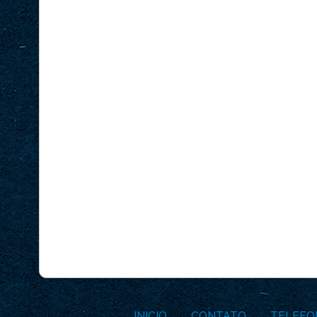
INICIO
CONTATO
TELEFO