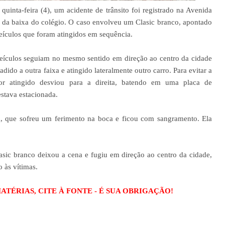
uinta-feira (4), um acidente de trânsito foi registrado na Avenida
 da baixa do colégio. O caso envolveu um Clasic branco, apontado
eículos que foram atingidos em sequência.
veículos seguiam no mesmo sentido em direção ao centro da cidade
dido a outra faixa e atingido lateralmente outro carro. Para evitar a
tor atingido desviou para a direita, batendo em uma placa de
stava estacionada.
a, que sofreu um ferimento na boca e ficou com sangramento. Ela
asic branco deixou a cena e fugiu em direção ao centro da cidade,
o às vítimas.
TÉRIAS, CITE À FONTE - É SUA OBRIGAÇÃO!