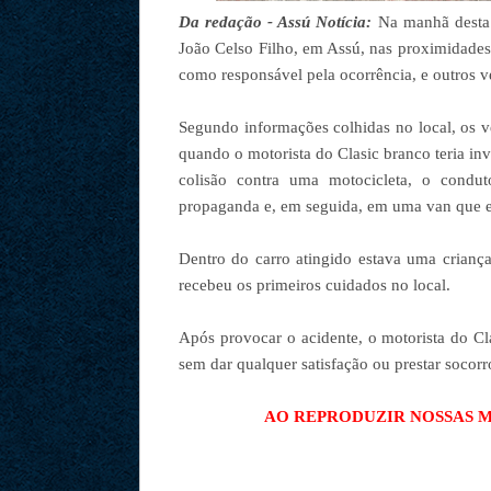
Da redação - Assú Notícia:
Na manhã desta q
João Celso Filho, em Assú, nas proximidades
como responsável pela ocorrência, e outros v
Segundo informações colhidas no local, os 
quando o motorista do Clasic branco teria inva
colisão contra uma motocicleta, o condu
propaganda e, em seguida, em uma van que e
Dentro do carro atingido estava uma crianç
recebeu os primeiros cuidados no local.
Após provocar o acidente, o motorista do Cl
sem dar qualquer satisfação ou prestar socorr
AO REPRODUZIR NOSSAS MA