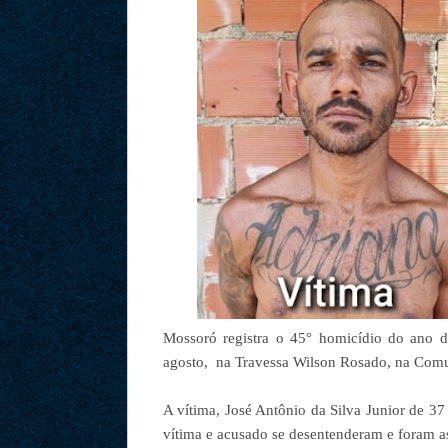
Mossoró registra o 45° homicídio do ano 
agosto, na Travessa Wilson Rosado, na Comu
A vítima, José Antônio da Silva Junior de 3
vítima e acusado se desentenderam e foram as