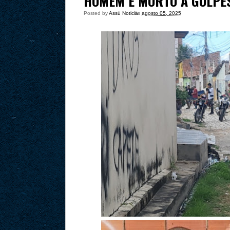
HOMEM É MORTO A GOLPES
Posted by
Assú Noticia
às
agosto 05, 2025