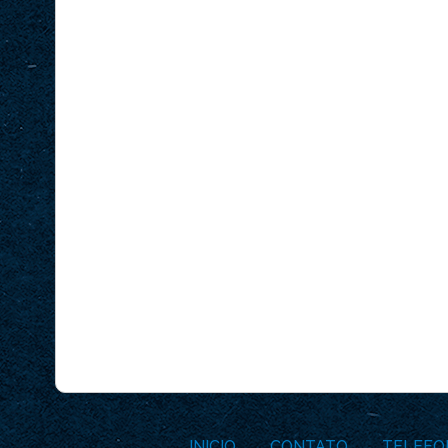
INICIO
CONTATO
TELEFO