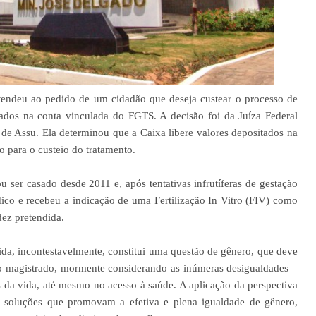
tendeu ao pedido de um cidadão que deseja custear o processo de
tados na conta vinculada do FGTS. A decisão foi da Juíza Federal
de Assu. Ela determinou que a Caixa libere valores depositados na
o para o custeio do tratamento.
er casado desde 2011 e, após tentativas infrutíferas de gestação
o e recebeu a indicação de uma Fertilização In Vitro (FIV) como
videz pretendida.
ida, incontestavelmente, constitui uma questão de gênero, que deve
do magistrado, mormente considerando as inúmeras desigualdades –
as da vida, até mesmo no acesso à saúde. A aplicação da perspectiva
ir soluções que promovam a efetiva e plena igualdade de gênero,