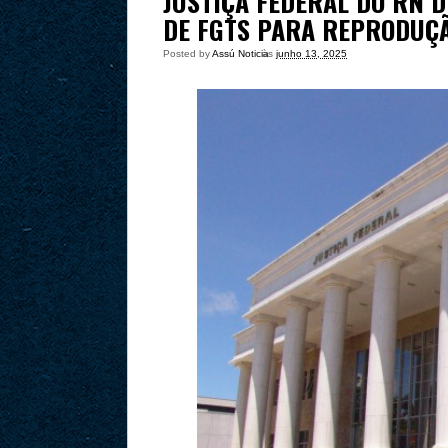
JUSTIÇA FEDERAL DO RN 
DE FGTS PARA REPRODUÇÃ
Posted by
Assú Noticia
às
junho 13, 2025