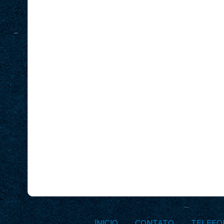
INICIO
CONTATO
TELEFO