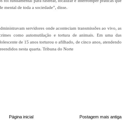
os foi fundamental para rastrear, localizar e interromper práticas que
de mental de toda a sociedade”, disse.
administravam servidores onde aconteciam transmissões ao vivo, as
crimes como automutilação e tortura de animais. Em uma das
olescente de 15 anos torturou o afilhado, de cinco anos, atendendo
reendidos nesta quarta. Tribuna do Norte
Página inicial
Postagem mais antiga