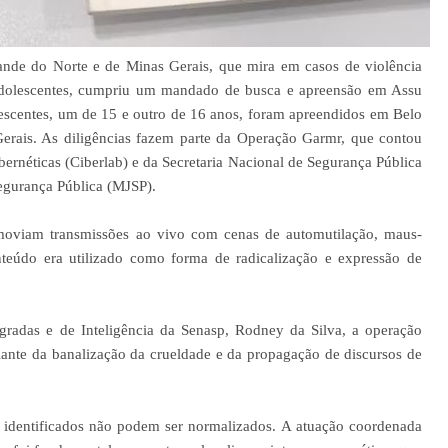
ande do Norte e de Minas Gerais, que mira em casos de violência
r adolescentes, cumpriu um mandado de busca e apreensão em Assu
olescentes, um de 15 e outro de 16 anos, foram apreendidos em Belo
rais. As diligências fazem parte da Operação Garmr, que contou
ernéticas (Ciberlab) e da Secretaria Nacional de Segurança Pública
Segurança Pública (MJSP).
moviam transmissões ao vivo com cenas de automutilação, maus-
nteúdo era utilizado como forma de radicalização e expressão de
gradas e de Inteligência da Senasp, Rodney da Silva, a operação
diante da banalização da crueldade e da propagação de discursos de
e identificados não podem ser normalizados. A atuação coordenada