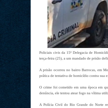
Policiais civis da 15ª Delegacia de Homicí
terça-feira (25), a um mandado de prisão defi
A prisão ocorreu no bairro Barrocas, em Mo
prática de tentativa de homicídio contra sua 
O crime foi cometido em uma época em que 
denúncia, ele tentou atear fogo na vítima util
A Polícia Civil do Rio Grande do Norte re