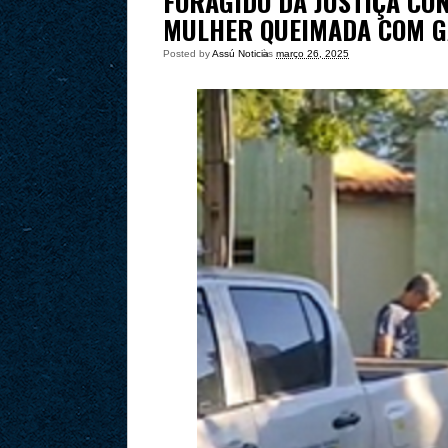
FORAGIDO DA JUSTIÇA CO
MULHER QUEIMADA COM G
Posted by
Assú Noticia
às
março 26, 2025