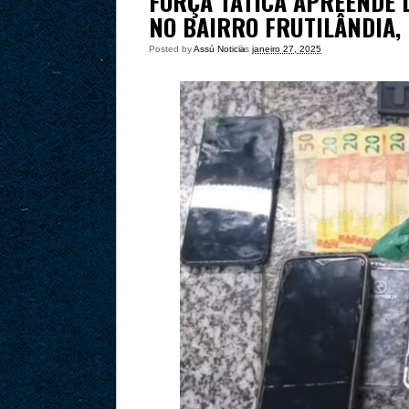
FORÇA TÁTICA APREENDE 
NO BAIRRO FRUTILÂNDIA,
Posted by
Assú Noticia
às
janeiro 27, 2025