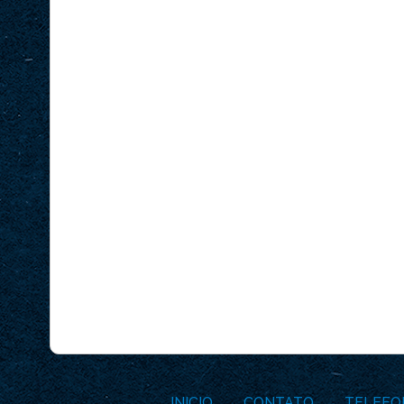
INICIO
CONTATO
TELEFO