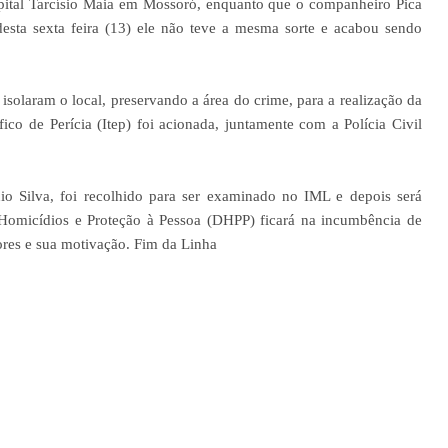
spital Tarcísio Maia em Mossoró, enquanto que o companheiro Pica
esta sexta feira (13) ele não teve a mesma sorte e acabou sendo
 isolaram o local, preservando a área do crime, para a realização da
fico de Perícia (Itep) foi acionada, juntamente com a Polícia Civil
io Silva, foi recolhido para ser examinado no IML e depois será
e Homicídios e Proteção à Pessoa (DHPP) ficará na incumbência de
tores e sua motivação. Fim da Linha