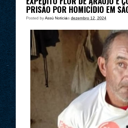
EXPEDITO FLOR DE ARAÚJO É C
PRISÃO POR HOMICÍDIO EM SÃ
Posted by
Assú Noticia
às
dezembro 12, 2024