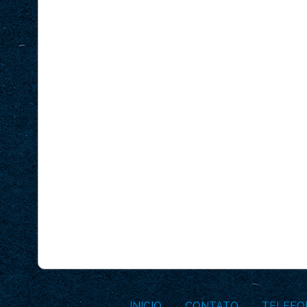
INICIO
CONTATO
TELEFO