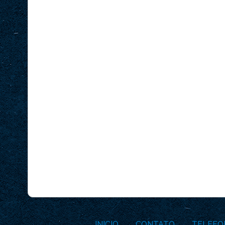
INICIO
CONTATO
TELEFO