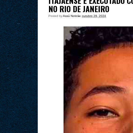
ITAJAENSE É EXECUTADO C
NO RIO DE JANEIRO
Posted by
Assú Noticia
às
outubro 29, 2024