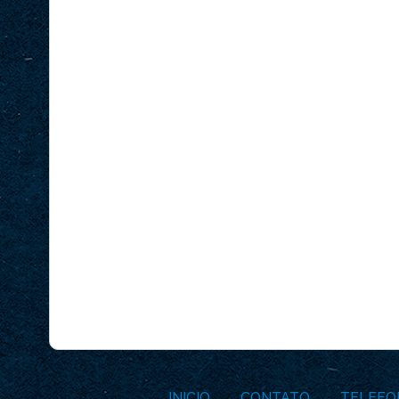
INICIO
CONTATO
TELEFO