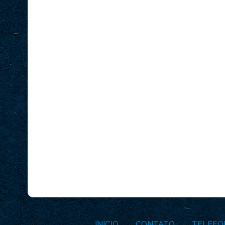
INICIO
CONTATO
TELEFO