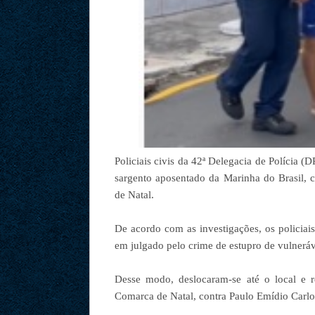
Policiais civis da 42ª Delegacia de Polícia (
sargento aposentado da Marinha do Brasil, 
de Natal.
De acordo com as investigações, os policiai
em julgado pelo crime de estupro de vulneráv
Desse modo, deslocaram-se até o local e 
Comarca de Natal, contra Paulo Emídio Carlo