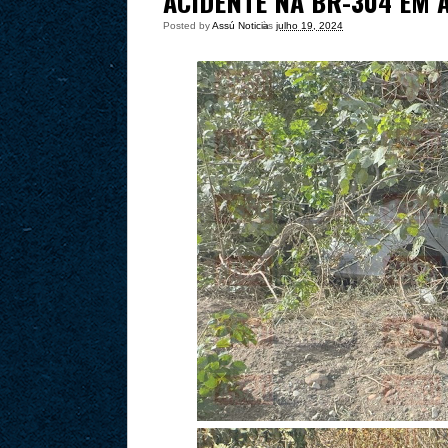
ACIDENTE NA BR-304 EM 
Posted by
Assú Noticia
às
julho 19, 2024