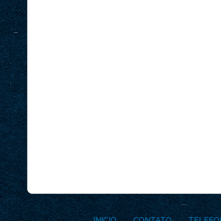
INICIO
CONTATO
TELEFO