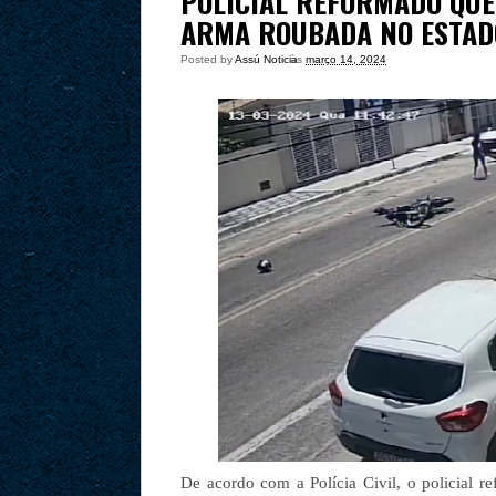
POLICIAL REFORMADO QUE
ARMA ROUBADA NO ESTADO
Posted by
Assú Noticia
às
março 14, 2024
De acordo com a Polícia Civil, o policial r