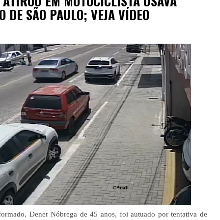
 ATIROU EM MOTOCICLISTA USAVA
 DE SÃO PAULO; VEJA VÍDEO
eformado, Dener Nóbrega de 45 anos, foi autuado por tentativa de