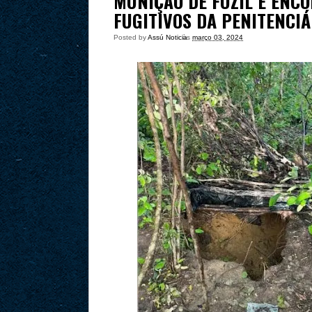
MUNIÇÃO DE FUZIL É ENC
FUGITIVOS DA PENITENCI
Posted by
Assú Noticia
às
março 03, 2024