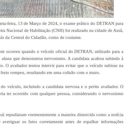
ta-feira, 13 de Março de 2024, o exame prático do DETRAN para
eira Nacional de Habilitação (CNH) foi realizado na cidade de Assú,
rás da Central do Cidadão, como de costume.
nte ocorreu quando o veículo oficial do DETRAN, utilizado para a
a aluna que demonstrou nervosismo. A candidata acabou subindo à
. O avaliador tentou intervir para evitar que o veículo subisse na
o freio rompeu, resultando em uma colisão com o muro.
o veículo, incluindo a candidata nervosa e o perito avaliador. O
eria ter ocorrido com qualquer pessoa, considerando o nervosismo
sú repudiaram veementemente a maneira distorcida como a notícia
e averiguar os fatos corretamente antes de espalhar informações