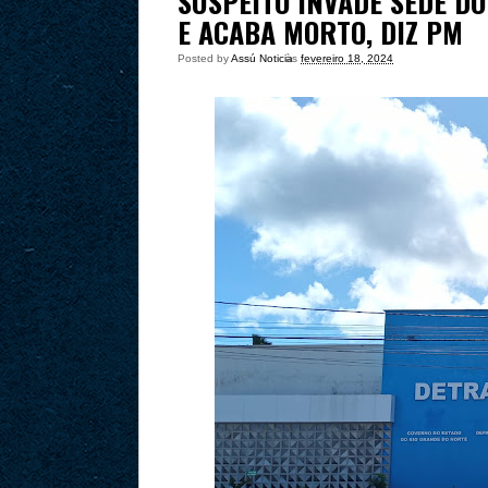
SUSPEITO INVADE SEDE DO
E ACABA MORTO, DIZ PM
Posted by
Assú Noticia
às
fevereiro 18, 2024