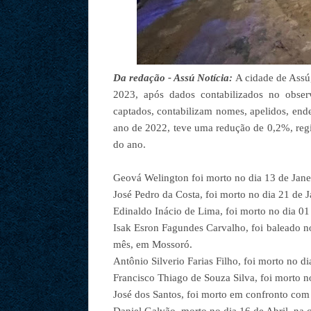
Da redação - Assú Notícia:
A cidade de Assú,
2023, após dados contabilizados no obse
captados, contabilizam nomes, apelidos, end
ano de 2022, teve uma redução de 0,2%, re
do ano.
Geová Welington foi morto no dia 13 de Jan
José Pedro da Costa, foi morto no dia 21 de J
Edinaldo Inácio de Lima, foi morto no dia 01
Isak Esron Fagundes Carvalho, foi baleado n
mês, em Mossoró.
Antônio Silverio Farias Filho, foi morto no d
Francisco Thiago de Souza Silva, foi morto n
José dos Santos, foi morto em confronto com à