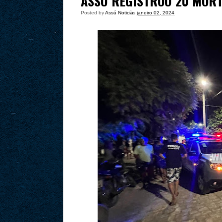
ASSÚ REGISTROU 20 MORT
Posted by
Assú Noticia
às
janeiro 02, 2024